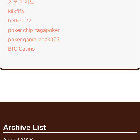
가품 카지노
klikfifa
bethoki77
poker chip nagapoker
poker game lapak303
BTC Casino
Archive List
August 2026