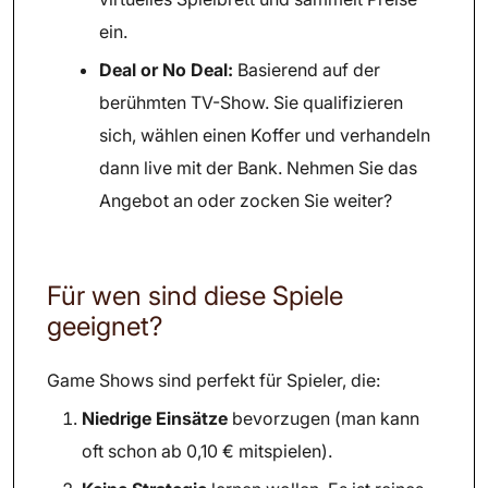
ein.
Deal or No Deal:
Basierend auf der
berühmten TV-Show. Sie qualifizieren
sich, wählen einen Koffer und verhandeln
dann live mit der Bank. Nehmen Sie das
Angebot an oder zocken Sie weiter?
Für wen sind diese Spiele
geeignet?
Game Shows sind perfekt für Spieler, die:
Niedrige Einsätze
bevorzugen (man kann
oft schon ab 0,10 € mitspielen).