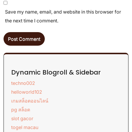
Save my name, email, and website in this browser for
the next time I comment.
Dynamic Blogroll & Sidebar
techno002
helloworld102
เกมสล็อตออนไลน์
pg สล็อต
slot gacor
togel macau