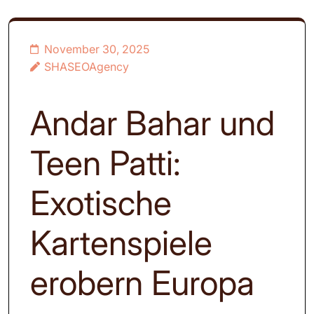
November 30, 2025
SHASEOAgency
Andar Bahar und
Teen Patti:
Exotische
Kartenspiele
erobern Europa