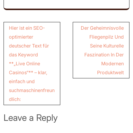
Post
Hier ist ein SEO-
Der Geheimnisvolle
navigation
optimierter
Fliegenpilz Und
deutscher Text für
Seine Kulturelle
das Keyword
Faszination In Der
**„Live Online
Modernen
Casinos“** – klar,
Produktwelt
einfach und
suchmaschinenfreun
dlich:
Leave a Reply