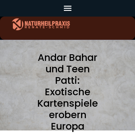
Skip
to
content
(Press
Enter)
Andar Bahar
und Teen
Patti:
Exotische
Kartenspiele
erobern
Europa