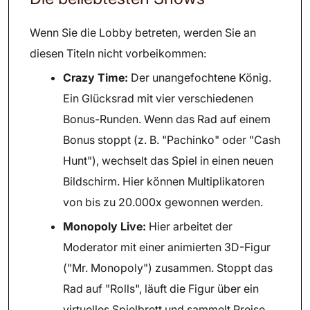
Wenn Sie die Lobby betreten, werden Sie an
diesen Titeln nicht vorbeikommen:
Crazy Time:
Der unangefochtene König.
Ein Glücksrad mit vier verschiedenen
Bonus-Runden. Wenn das Rad auf einem
Bonus stoppt (z. B. "Pachinko" oder "Cash
Hunt"), wechselt das Spiel in einen neuen
Bildschirm. Hier können Multiplikatoren
von bis zu 20.000x gewonnen werden.
Monopoly Live:
Hier arbeitet der
Moderator mit einer animierten 3D-Figur
("Mr. Monopoly") zusammen. Stoppt das
Rad auf "Rolls", läuft die Figur über ein
virtuelles Spielbrett und sammelt Preise